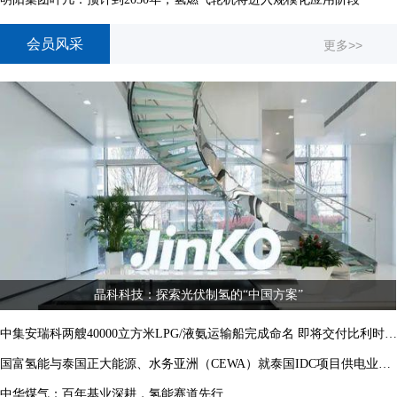
会员风采
更多>>
晶科科技：探索光伏制氢的“中国方案”
中集安瑞科两艘40000立方米LPG/液氨运输船完成命名 即将交付比利时船东
国富氢能与泰国正大能源、水务亚洲（CEWA）就泰国IDC项目供电业务签约
中华煤气：百年基业深耕，氢能赛道先行