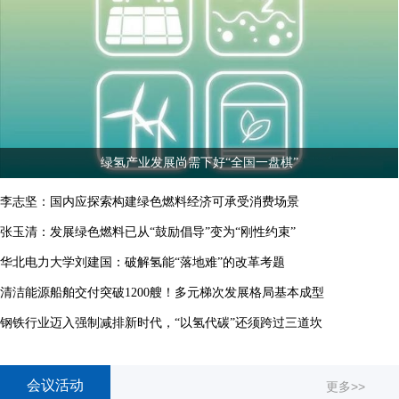
绿氢产业发展尚需下好“全国一盘棋”
李志坚：国内应探索构建绿色燃料经济可承受消费场景
张玉清：发展绿色燃料已从“鼓励倡导”变为“刚性约束”
华北电力大学刘建国：破解氢能“落地难”的改革考题
清洁能源船舶交付突破1200艘！多元梯次发展格局基本成型
钢铁行业迈入强制减排新时代，“以氢代碳”还须跨过三道坎
会议活动
更多>>