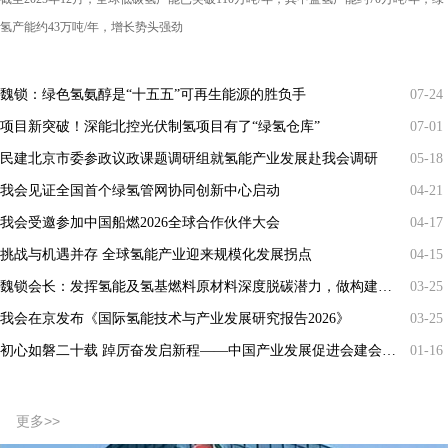
氢产能约43万吨/年，增长势头强劲
魏锁：绿色氢氨醇是“十五五”可再生能源的胜负手
07-24
项目新突破！深能北控光伏制氢项目有了“绿氢仓库”
07-01
民建北京市委参政议政课题调研组就氢能产业发展赴我会调研
05-18
我会见证全国首个绿氢管网协同创新中心启动
04-21
我会受邀参加中国船燃2026全球合作伙伴大会
04-17
挑战与机遇并存 全球氢能产业迎来规模化发展拐点
04-15
魏锁会长：发挥氢能及氢基燃料原材料深度脱碳潜力，做构建现代能源体系主力军
03-25
我会在京发布《国际氢能技术与产业发展研究报告2026》
03-25
初心如磐二十载 踔厉奋发启新程——中国产业发展促进会建会20周年暨推动产业高质量发展综述
01-16
更多>>