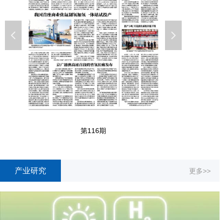
넳
넲
第116期
产业研究
更多>>