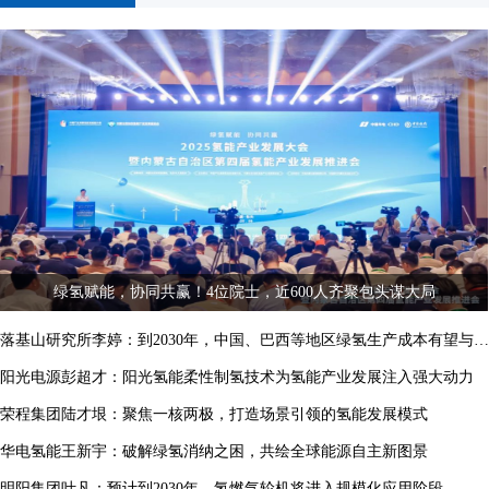
绿氢赋能，协同共赢！4位院士，近600人齐聚包头谋大局
落基山研究所李婷：到2030年，中国、巴西等地区绿氢生产成本有望与灰氢平价
阳光电源彭超才：阳光氢能柔性制氢技术为氢能产业发展注入强大动力
荣程集团陆才垠：聚焦一核两极，打造场景引领的氢能发展模式
华电氢能王新宇：破解绿氢消纳之困，共绘全球能源自主新图景
明阳集团叶凡：预计到2030年，氢燃气轮机将进入规模化应用阶段