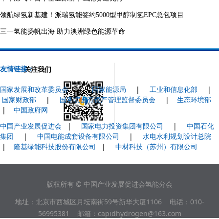
领航绿氢新基建！派瑞氢能签约5000型甲醇制氢EPC总包项目
三一氢能扬帆出海 助力澳洲绿色能源革命
友情链接：
关注我们
国家发展和改革委员会
|
国家能源局
|
工业和信息化部
|
国家财政部
|
国务院国有资产管理监督委员会
|
生态环境部
|
中国政府网
中国产业发展促进会
|
国家电力投资集团有限公司
|
中国石化
集团
|
中国电能成套设备有限公司
|
水电水利规划设计总院
|
隆基绿能科技股份有限公司
|
中材科技（苏州）有限公司
版权所有 © 中国产业发展促进会氢能分会
地址：北京市西城区月坛南街59号新华大厦1106 电话：010-
56995381 邮箱：capidhydrogen@163.com