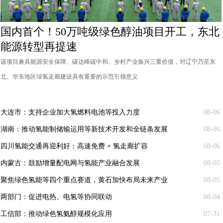
国内首个！50万吨级绿色醇油项目开工，东北
能源转型再提速
该项目兼具能源安全保障、碳达峰碳中和、乡村产业振兴三重价值，对辽宁乃至东
北、华东地区绿氢走廊建设具有重要的示范引领意义
大连市：支持企业加大氢燃料电池等投入力度
08-06
湖南：推动氢能制储输运用等新技术开发和全链条发展
08-06
四川氢能交通再迎利好：高速免费 + 氢走廊扩容
08-06
内蒙古：鼓励增量配电网与氢能产业融合发展
08-05
聚焦绿色氢能等四个重点赛道，黄石加快布局未来产业
08-05
两部门：促进电热、电氢等协同联动
08-04
工信部：推动绿色氢氨醇规模化应用
07-31