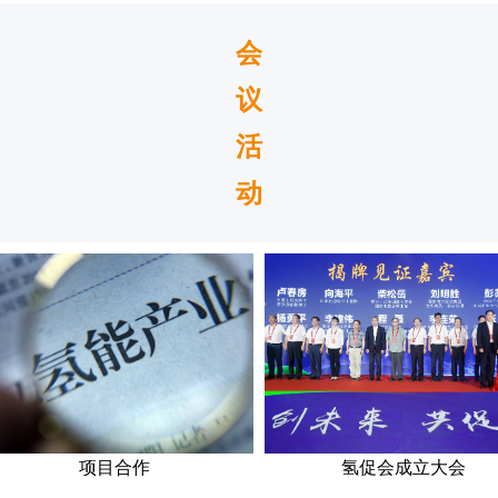
会
议
活
动
项目合作
氢促会成立大会