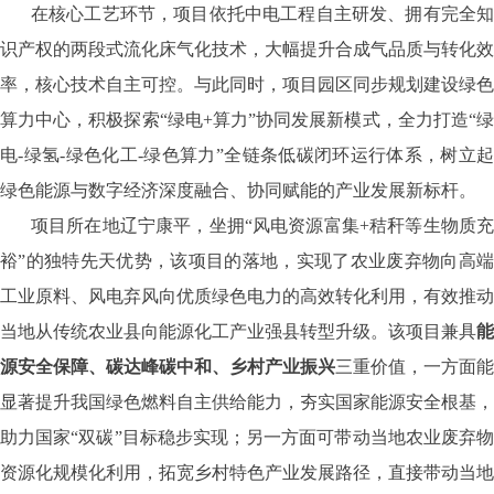
在核心工艺环节，项目依托中电工程自主研发、拥有完全知
识产权的两段式流化床气化技术，大幅提升合成气品质与转化效
率，核心技术自主可控。与此同时，项目园区同步规划建设绿色
算力中心，积极探索“绿电+算力”协同发展新模式，全力打造“绿
电-绿氢-绿色化工-绿色算力”全链条低碳闭环运行体系，树立起
绿色能源与数字经济深度融合、协同赋能的产业发展新标杆。
项目所在地辽宁康平，坐拥“风电资源富集+秸秆等生物质充
裕”的独特先天优势，该项目的落地，实现了农业废弃物向高端
工业原料、风电弃风向优质绿色电力的高效转化利用，有效推动
当地从传统农业县向能源化工产业强县转型升级。该项目兼具
能
源安全保障、碳达峰碳中和、乡村产业振兴
三重价值，一方面能
显著提升我国绿色燃料自主供给能力，夯实国家能源安全根基，
助力国家“双碳”目标稳步实现；另一方面可带动当地农业废弃物
资源化规模化利用，拓宽乡村特色产业发展路径，直接带动当地