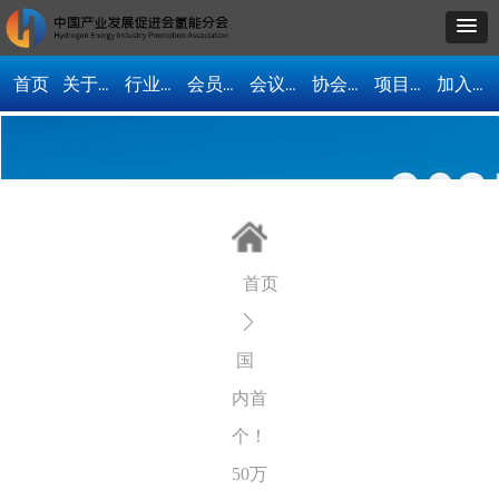
首页
关于我们
行业资讯
会员单位
会议活动
协会动态
项目合作
加入协会
首页
ꄲ
国
内首
个！
50万