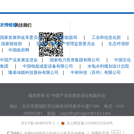
友情链接：
关注我们
国家发展和改革委员会
|
国家能源局
|
工业和信息化部
|
国家财政部
|
国务院国有资产管理监督委员会
|
生态环境部
|
中国政府网
中国产业发展促进会
|
国家电力投资集团有限公司
|
中国石化
集团
|
中国电能成套设备有限公司
|
水电水利规划设计总院
|
隆基绿能科技股份有限公司
|
中材科技（苏州）有限公司
版权所有 © 中国产业发展促进会氢能分会
地址：北京市西城区月坛南街59号新华大厦1106 电话：010-
56995381 邮箱：capidhydrogen@163.com
京ICP备18040870号-2
京公网安备11010802035828号
本网站支持
IPv6
本网站由阿里云提供云计算及安全服务