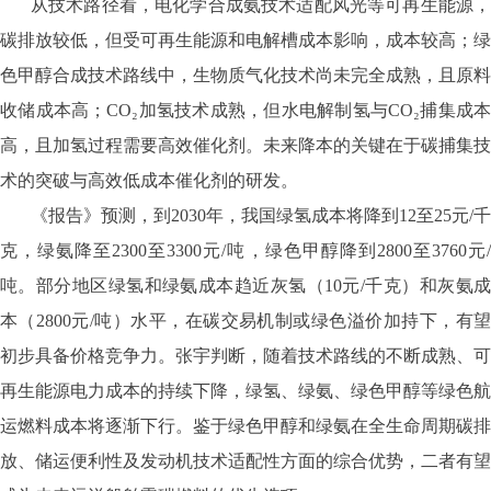
从技术路径看，电化学合成氨技术适配风光等可再生能源，
碳排放较低，但受可再生能源和电解槽成本影响，成本较高；绿
色甲醇合成技术路线中，生物质气化技术尚未完全成熟，且原料
收储成本高；CO₂加氢技术成熟，但水电解制氢与CO₂捕集成本
高，且加氢过程需要高效催化剂。未来降本的关键在于碳捕集技
术的突破与高效低成本催化剂的研发。
《报告》预测，到2030年，我国绿氢成本将降到12至25元/千
克，绿氨降至2300至3300元/吨，绿色甲醇降到2800至3760元/
吨。部分地区绿氢和绿氨成本趋近灰氢（10元/千克）和灰氨成
本（2800元/吨）水平，在碳交易机制或绿色溢价加持下，有望
初步具备价格竞争力。张宇判断，随着技术路线的不断成熟、可
再生能源电力成本的持续下降，绿氢、绿氨、绿色甲醇等绿色航
运燃料成本将逐渐下行。鉴于绿色甲醇和绿氨在全生命周期碳排
放、储运便利性及发动机技术适配性方面的综合优势，二者有望