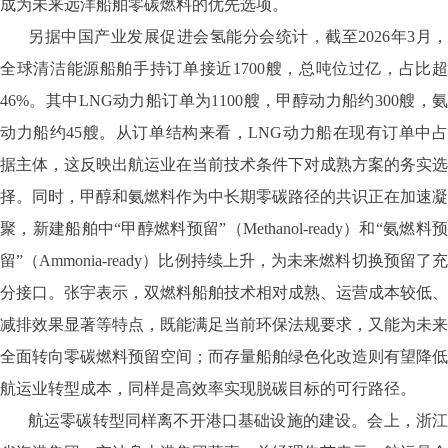
成为未来远洋船舶零碳燃料的优先选项。
另据中国产业发展促进会氢能分会统计，截至2026年3月，
全球清洁能源船舶手持订单接近1700艘，总吨位过亿，占比超
46%。其中LNG动力船订单为1100艘，甲醇动力船约300艘，氨
动力船约45艘。从订单结构来看，LNG动力船在现有订单中占
据主体，这反映出航运业在当前技术条件下对成熟方案的务实选
择。同时，甲醇和氨燃料作为中长期零碳路径的共识正在加速凝
聚，新建船舶中“甲醇燃料预留”（Methanol-ready）和“氨燃料预
留”（Ammonia-ready）比例持续上升，为未来燃料切换预留了充
分接口。张宇表示，双燃料船舶技术相对成熟、运营成本较低、
减排效果显著等特点，既能满足当前环保法规要求，又能为未来
全面转向零碳燃料预留空间；而存量船舶绿色化改造则有望降低
航运业转型成本，同样是高效率实现脱碳目标的可行路径。
航运零碳转型同样离不开港口基础设施的建设。会上，浙江