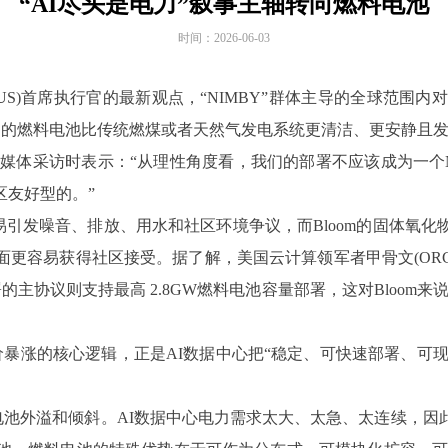
“AI尽头是电力”叙事主轴转向燃料电池
时间：
2026-06-03
p.(BE.US)首席执行官的最新观点，“NIMBY”群体主导的全球
该公司制造的燃料电池比传统燃煤或者天然气发电系统更清洁、更安静
ar在旧金山接受媒体采访时表示：“从理性角度看，我们的部署不应该成
区友好型的。”
引发噪音、排放、用水和社区环境争议，而Bloom的固体氧
得社区接受。据了解，美国云计算领军者甲骨文(ORCL.US)新墨西哥
期签署的主协议则支持最高 2.8GW燃料电池容量部署，这对Bloom
wer近期股价暴涨的核心逻辑，正是AI数据中心把“稳定、可快速部署、可现
料电池外溢和倾斜。AI数据中心电力需求太大、太急、太连续，