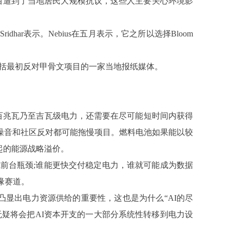
。该项目遭到了当地居民大规模抗议，这些人主要关心环境影
idhar表示。Nebius在五月表示，它之所以选择Bloom
，包括最初反对甲骨文项目的一家当地报纸媒体。
要几百兆瓦乃至吉瓦级电力，还需要在尽可能短时间内获得
噪音和社区反对都可能拖慢项目。燃料电池如果能以较
起的能源战略溢价。
变成前台瓶颈;谁能更快交付稳定电力，谁就可能成为数据
缘赛道。
发凸显出电力资源供给的重要性，这也是为什么“AI的尽
无疑将会把AI资本开支的一大部分系统性转移到电力设