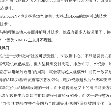
燃气轮机为名为Project?Jupiter的数据中心园区供电
地点供电。
?Group?NV也选择将燃气轮机计划换成Bloom的燃料电池技术，Sr
技术”。
费大量资源与时间和当地人会面并解释其技术。他说有很多人被说服了
“因为NIMBY主义并不理性。”
级风口
力可得性”进一步升级为“社区可接受性”。AI数据中心并不只是需
燃气轮机虽然成熟，但大型机组交付周期、排放许可、水资源、
缩短“从选址到通电”的周期，就会获得超大规模云厂商们一致发
所主导的AI算力基础设施需求愈发强劲，电力资源越从后台成本
重新定价为AI基础设施的一环，而不是传统意义上的清洁能源边
主导的全球AI数据中心新建与扩建进程可谓如火如荼，而这一进程愈
“自供电”路径在整个美国乃至欧洲等其他地区最终被制度化，