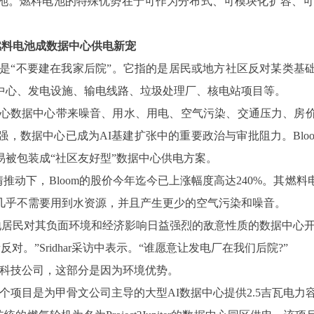
池。燃料电池的特殊优势在于可作为分布式、可模块化扩容、可
gy燃料电池成数据中心供电新宠
rd” 的缩写，直译就是“不要建在我家后院”。它指的是居民或地方社区
中心、发电设施、输电线路、垃圾处理厂、核电站项目等。
民担心数据中心带来噪音、用水、用电、空气污染、交通压力、
据中心已成为AI基建扩张中的重要政治与审批阻力。Bloom 
被包装成“社区友好型”数据中心供电方案。
推动下，Bloom的股价今年迄今已上涨幅度高达240%。其燃
几乎不需要用到水资源，并且产生更少的空气污染和噪音。
临当地居民对其负面环境和经济影响日益强烈的敌意性质的数据中
对。”Sridhar采访中表示。“谁愿意让发电厂在我们后院?”
型科技公司，这部分是因为环境优势。
一个项目是为甲骨文公司主导的大型AI数据中心提供2.5吉瓦电