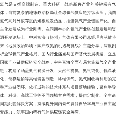
氦气是支撑高端制造、重大科研、战略新兴产业的关键稀有气
体，当前复杂的地缘政治格局让全球氦气供应链持续承压，我国
氦气高对外依存度的短板愈发凸显，推进氦气产业链国产化、自
主化发展成为行业刚需。在同期举办的氦气产业链创新发展和资
源开发论坛上，中科富海（扬州）气体有限公司总经理唐丛敏带
来《地源政治影响下国产液氦的机遇与挑战》主题分享，深度剖
析全球氦气产业格局、国内行业痛点与国产替代发展机遇。立足
国家产业链供应链安全战略，中科富海全面布局实施氦气全产业
链，构建了涵盖氦气资源开发、天然气提氦、氦气纯化、低温液
化、储存运输等高端装备制造，终端供气、氦气回收再利用的完
整产业链闭环。依托成熟的技术体系与项目落地经验，聚焦半导
体、科研、高端工业等不同领域客户需求，提供定制化、全生命
周期配套解决方案，持续提升国内氦气资源自给率与产业自主配
套能力，筑牢国内稀有气体供应链安全屏障。