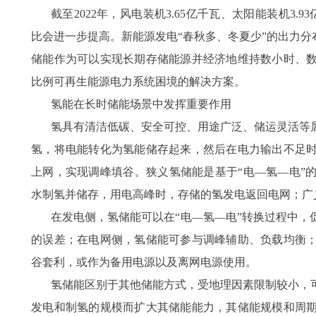
截至2022年，风电装机3.65亿千瓦、太阳能装机3.
比会进一步提高。新能源发电“春秋多、冬夏少”的出力分
储能作为可以实现长期存储能源并经济地维持数小时、
比例可再生能源电力系统困境的解决方案。
氢能在长时储能场景中发挥重要作用
氢具有清洁低碳、安全可控、用途广泛、储运灵活等
氢，将电能转化为氢能储存起来，然后在电力输出不足
上网，实现调峰填谷。狭义氢储能是基于“电—氢—电”
水制氢并储存，用电高峰时，存储的氢发电返回电网；广义
在发电侧，氢储能可以在“电—氢—电”转换过程中，
的误差；在电网侧，氢储能可参与调峰辅助、负载均衡
谷套利，或作为备用电源以及离网电源使用。
氢储能区别于其他储能方式，受地理因素限制较小，
发电和制氢的规模而扩大其储能能力，其储能规模和周