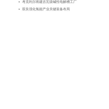
考克利尔将建吉瓦级碱性电解槽工厂
넷
双良强化氢能产业关键装备布局
넷