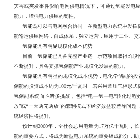
灾害或突发事件影响电网供电情况下，可通过氢能发电
能力，增强电力供应的韧性。
氢能既可以与电网融合协同，在新型电力系统中发挥
能输运供应网络，自成体系，独立运营，应用于工业、交
氢储能具有明显规模化成本优势
目前，氢储能已具备完整产业链，示范项目取得阶段
不断提升，具备支撑氢储能产业规模化发展的能力。
氢储能具有明显的规模化成本优势，电化学储能的投资成
储能的投资成本约为100元/千瓦时，若采用常压气柜形
氢储能系统面临诸多挑战，包括“电—氢—电”转化过程
放”或“一天两充两放”的套利模式下经济效益较差等问
统经济性将提升。
预计到2060年，全社会总用电量为17万亿千瓦时，
能的重要方式，将成为新型电力系统的重要组成部分，助力