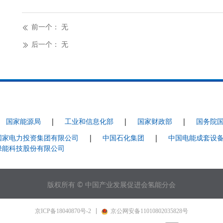
前一个：
无
ꅃ
后一个：
无
ꅀ
|
国家能源局
|
工业和信息化部
|
国家财政部
|
国务院
国家电力投资集团有限公司
|
中国石化集团
|
中国电能成套设
绿能科技股份有限公司
版权所有 © 中国产业发展促进会氢能分会
京ICP备18040870号-2
京公网安备11010802035828号