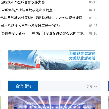
国船燃2026全球合作伙伴大会
04-17
 全球氢能产业迎来规模化发展拐点
04-15
魏锁会长：发挥氢能及氢基燃料原材料深度脱碳潜力，做构建现代能源体系主力军
03-25
国际氢能技术与产业发展研究报告2026》
03-25
初心如磐二十载 踔厉奋发启新程——中国产业发展促进会建会20周年暨推动产业高质量发展综述
01-16
第112期
第117期
第114期
第113期
第111期
会议活动
更多>>