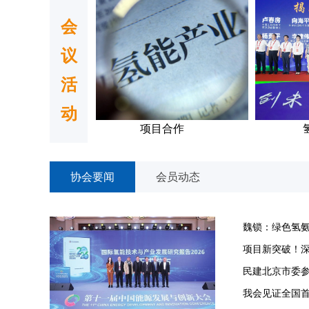
会
议
活
动
项目合作
氢促会
协会要闻
会员动态
魏锁：绿色氢氨
项目新突破！深
民建北京市委
我会见证全国