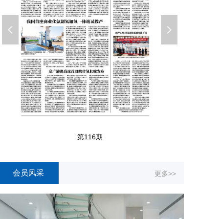
넳
넲
第116期
会员风采
更多>>