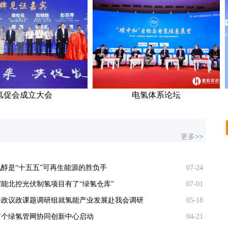
成立大会
电氢体系论坛
更多>>
醇是“十五五”可再生能源的胜负手
07-24
能北控光伏制氢项目有了“绿氢仓库”
07-01
参政议政课题调研组就氢能产业发展赴我会调研
05-18
首个绿氢管网协同创新中心启动
04-21