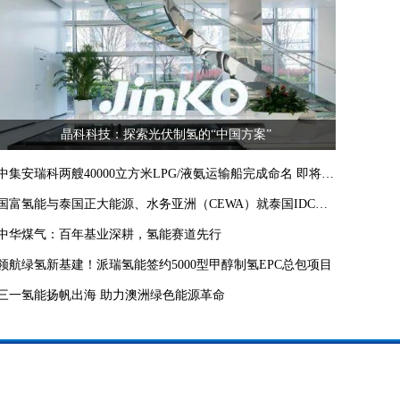
晶科科技：探索光伏制氢的“中国方案”
中集安瑞科两艘40000立方米LPG/液氨运输船完成命名 即将交付比利时船东
国富氢能与泰国正大能源、水务亚洲（CEWA）就泰国IDC项目供电业务签约
中华煤气：百年基业深耕，氢能赛道先行
领航绿氢新基建！派瑞氢能签约5000型甲醇制氢EPC总包项目
三一氢能扬帆出海 助力澳洲绿色能源革命