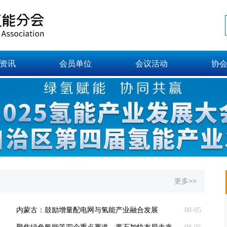
资讯
会员单位
会议活动
协
更多>>
内蒙古：鼓励增量配电网与氢能产业融合发展
08-05