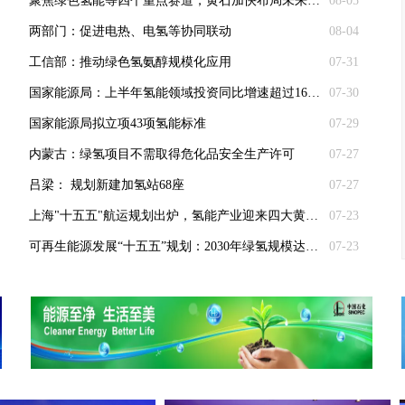
聚焦绿色氢能等四个重点赛道，黄石加快布局未来产业
08-05
两部门：促进电热、电氢等协同联动
08-04
工信部：推动绿色氢氨醇规模化应用
07-31
国家能源局：上半年氢能领域投资同比增速超过160%
07-30
国家能源局拟立项43项氢能标准
07-29
内蒙古：绿氢项目不需取得危化品安全生产许可
07-27
吕梁： 规划新建加氢站68座
07-27
上海"十五五"航运规划出炉，氢能产业迎来四大黄金赛道
07-23
可再生能源发展“十五五”规划：2030年绿氢规模达到200万吨/年
07-23