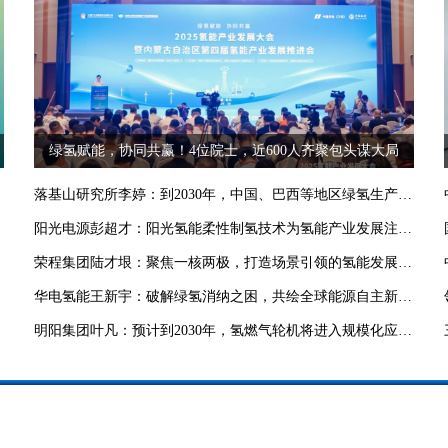
绿氢赋能，协同共赢！4位院士，近600人齐聚包头谋大局
落基山研究所李婷：到2030年，中国、巴西等地区绿氢生产成本有望与灰氢平价
阳光电源彭超才：阳光氢能柔性制氢技术为氢能产业发展注入强大动力
荣程集团陆才垠：聚焦一核两极，打造场景引领的氢能发展模式
华电氢能王新宇：破解绿氢消纳之困，共绘全球能源自主新图景
明阳集团叶凡：预计到2030年，氢燃气轮机将进入规模化应用阶段