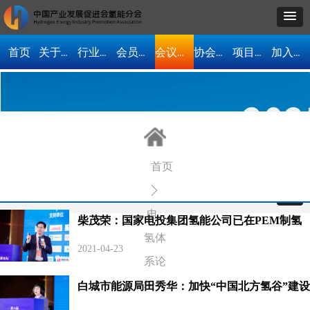
首页
关于我们
行业资讯
会员单位
会议活动
协会动态
项目合作
加入协会
会议活动
首页
ꄲ
电
柴茂荣：国家电投集团氢能公司已在PEM制氢
氢体
与燃料电池技术上取得了巨大突破
2021-04-23
系论
坛
白城市能源局田秀华：加快“中国北方氢谷”建设
打造东北振兴新的增长极